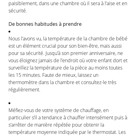
paisiblement
, dans
une
chambre
où
il sera à
l’aise
et
en
sécurité
.
De
bonnes
habitudes à prendre
Nous
l’avons
vu, la
température
de la chambre de
bébé
est
un
élément
crucial pour son bien-
être
,
mais
aussi
pour
sa
sécurité
.
Jusqu’à
son premier
anniversaire
, ne
vous
éloignez
jamais de
l’endroit
où
votre
enfant
dort
et
surveillez
la
température
de la pièce au
moins
toutes
les 15 minutes. Faute de
mieux
, laissez un
thermomètre
dans la chambre et
consultez
-le très
régulièrement
.
Méfiez-vous
de
votre
système
de
chauffage
,
en
particulier
s’il
a tendance à chauffer
intensément
puis
à
s’arrêter
de manière
répétée
pour
obtenir
la
température
moyenne
indiquée
par le thermostat. Les