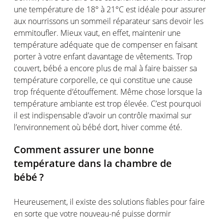
une
température
de 18° à 21°C
est
idéale
pour assurer
aux
nourrissons
un
sommeil
réparateur
sans devoir les
emmitoufler
.
Mieux
vaut
,
en
effet
,
maintenir
une
température
adéquate
que de
compenser
en
faisant
porter à
votre
enfant
davantage
de
vêtements
. Trop
couvert
,
bébé
a
encore plus de mal à faire
baisser
sa
température
corporelle
,
ce
qui
constitue
une
cause
trop
fréquente
d’étouffement
.
Même
chose
lorsqu
e
la
température
ambiante
est
trop
élevée
.
C’est
pourquoi
il
est
indispensable
d’avoir
un
contrôle
maximal sur
l’environnement
où
bébé
dort
, hiver
comme
été
.
Comment assurer
une
bonne
température
dans la chambre de
bébé
?
Heureusement
, il
existe
des solutions
fiables
pour faire
en
sorte
que
votre
nouveau-né
puisse
dormir