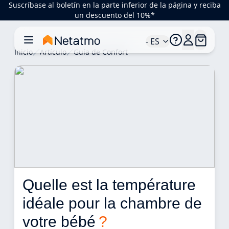
Suscríbase al boletín en la parte inferior de la página y reciba
un descuento del 10%*
- ES
Inicio
Artículo
Guía de Confort
Quelle est la température 
idéale pour la chambre de 
votre bébé 
?