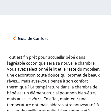
Guía de Confort
Tout
est
fin prêt pour
accueillir
bébé
dans
l’agréable
cocon
que sera
sa
nouvelle chambre.
Vous
avez
sélectionné
le lit et le
reste
du mobilier,
une
décoration
toute
douce
qui
promet
de beaux
rêves
…
mais
avez-vous
pensé
à son
confort
thermique
? La
température
dans la chambre de
bébé
est
un
élément
crucial pour son bien-
être
,
mais
aussi
le
vôtre
. En
effet
,
maintenir
une
température
optimale
aidera
votre
nouveau-né à
passer de
meilleures
nuits
, hiver
comme
été
.