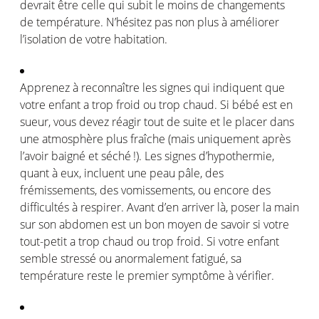
devrait
être
celle
qui
subit
le
moins
de
changements
de
température
.
N’hésitez
pas
non plus
à
améliorer
l’isolation
de
votre
habitation.
Apprenez
à
reconnaître
les
signes
qui
indiquent
que
votre
enfant a trop
froid
ou
trop
chaud
. Si
bébé
est
en
sueur
,
vous
devez
réagir
tout de suite et le placer dans
une
atmosphère
plus
fraîche
(
mais
uniquement
après
l’avoir
baigné
et
séché
!). Les
signes
d’hypothermie
,
quant à
eux
,
incluent
une
peau
pâle
, des
frémissements
, des
vomissements
,
ou
encore des
difficultés
à
respirer
. Avant
d’en
arriver
là
, poser la main
sur son abdomen
est
un bon
moyen
de savoir
si
votre
tout-petit a trop
chaud
ou
trop
froid
. Si
votre
enfant
semble
stressé
ou
anormalement
fatigué
,
sa
température
reste
le premier
symptôme
à
vérifier
.