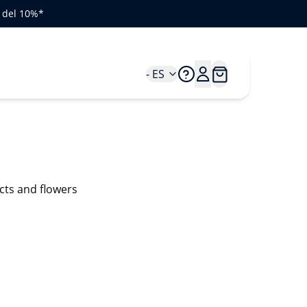
o del 10%*
- ES