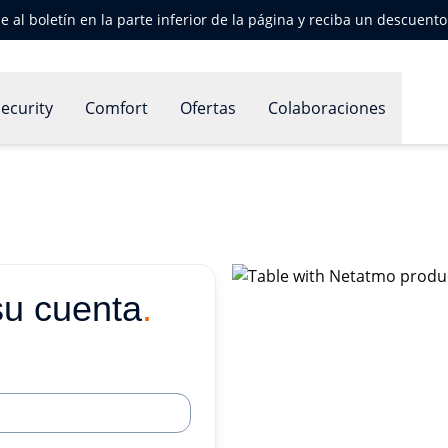
e al boletín en la parte inferior de la página y reciba un descuent
ecurity
Comfort
Ofertas
Colaboraciones
su cuenta
.