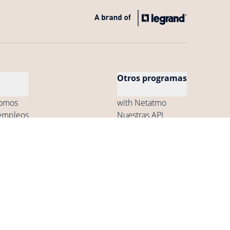
Otros programas
somos
with Netatmo
empleos
Nuestras API
Netatmo Pro
dad
Copyright © 2026 Netatmo. Todos los derechos