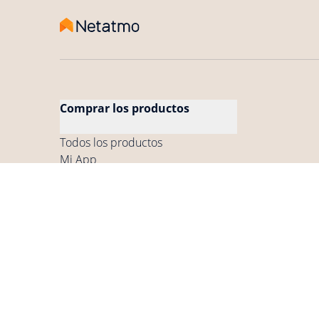
Comprar los productos
Todos los productos
Mi App
Encontrar una tienda
Encontrar un instalador profesional
Condiciones generales de
Política de
Condiciones genera