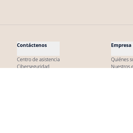
Contáctenos
Empresa
Centro de asistencia
Quiénes 
Ciberseguridad
Nuestros 
Compatibilidad
Prensa
Mi cuenta
les de
Términos y condiciones generales de uso de los
Política de privaci