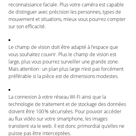
reconnaissance
faciale
.
Plus
votre
caméra
est
capable
de
distinguer
avec
précision
les
personnes
, types de
mouvement
et situations,
mieux
vous
pourrez
compter
sur son
efficacité
.
Le
champ
de vision
doit
être
adapté
à
l’espace
que
vous
souhaitez
couvrir
.
Plus
le
champ
de vision
est
large, plus
vous
pourrez
surveiller
une
grande
zone.
Mais
attention :
un plan plus large
n’est
pas
forcément
préférable
si
la pièce
est
de dimensions
modestes
.
La
connexion
à
votre
réseau Wi-Fi
ainsi
que la
technologie
de
traitement
et de stockage des données
doivent
être
100 %
sécurisées
. Pour
pouvoir
accéder
au flux
vidéo
sur
votre
smartphone, les images
transitent
via le web. Il
est
donc
primordial
qu’elles
ne
puisse
pas
être
interceptées
.