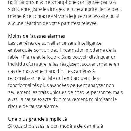
notification sur
votre
smartphone
configurée
par
vos
soins
,
enregistre
les images, et
une
autorité
tierce
peut
même
être
contactée
si
vous
le
jugez
nécessaire
ou
si
aucune
réaction
de
votre
part
n’est
relevée
.
Moins
de
fausses
alarmes
Les
caméras
de surveillance sans intelligence
embarquée
sont
un peu
l’incarnation
moderne
de la
fable « Pierre et le
loup
». Sans
pouvoir
distinguer
un
individu
d’un
autre
,
elles
réagissent
souvent
même
en
cas
de
mouvement
anodin
. Les
caméras
à
reconnaissance
faciale
qui
embarquent
des
fonctionnalités
plus
avancées
peuvent
analyser
non
seulement
les traits
uniques
de
chaque
personne
,
mais
aussi
la cause
exacte
d’un
mouvement
,
minimisant
le
risque
de
fausse
alarme
.
Une plus
grande
simplicité
Si
vous
choisissez
le bon
modèle
de
caméra
à