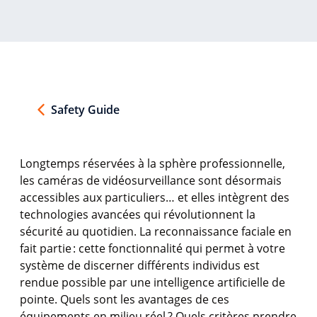
Safety Guide
Longtemps
réservées
à la
sphère
professionnelle
,
les
caméras
de
vidéosurveillance
sont
désormais
accessibles
aux
particuliers
… et
elles
intègrent
des
technologies
avancées
qui
révolutionnent
la
sécurité
au
quotidien
. La reconnaissance
faciale
en
fait
partie
:
cette
fonctionnalité
qui
permet
à
votre
système
de discerner
différents
individus
est
rendue
possible par
une
intelligence
artificielle
de
pointe. Quels
sont
les
avantages
de
ces
équipements
en
milieu
réel
? Quels
critères
prendre