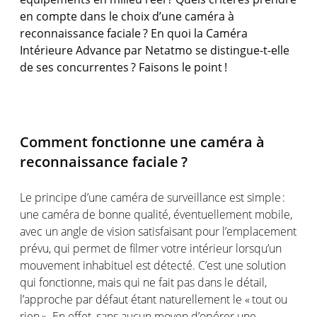
en
compte
dans le cho
ix
d’une
caméra
à
reconnaissance
faciale
? En quoi
la
Caméra
Intérieure
Advance par
Netatmo
se distingue-t-
elle
de
ses
concurrentes
?
Faisons
le
point !
Comment
fonctionne
une
caméra
à
reconnaissance
faciale
?
Le
principe
d’une
caméra
de surveillance
est
simple :
une
caméra
de bonne
qualité
,
éventuellement
mobile,
avec un angle de vision
satisfaisant
pour
l’emplacement
prévu
, qui
permet
de
filmer
votre
intérieur
lorsqu’un
mouvement
inhabituel
est
détecté
.
C’est
une
solution
qui
fonctionne
,
mais
qui ne fait pas dans le
détail
,
l’approche
par
défaut
étant
naturellement
le « tout
ou
rien ». En
effet
, sans
aucun
moyen
d’opérer
une