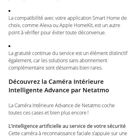
La
compatibilité
avec
votre
application Smart Home de
choix,
comme
Alexa
ou
Apple
HomeKit
,
est
un
autre
point à
vérifier
pour
éviter
toute
déconvenue
.
La
gratuité
continue du service
est
un
élément
distinctif
é
galement
, car les solutions sans abonnement
complémentaire
sont
désormais
bien
rares
.
Découvrez
la
Caméra
Intérieure
Intelligente
Advance par
Netatmo
La
Caméra
Intérieure
Advance de
Netatmo
coche
toutes
ces
cases et bien plus
encore !
L’intelligence
artificielle
au service de
votre
sécurité
Cette
caméra
à reconnaissance
faciale
s’appuie
sur
une