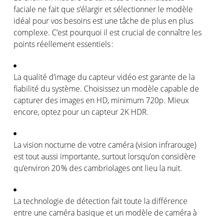
faciale
ne fait que
s’élargir
et
sélectionner
le
modèle
idéal
pour
vos
besoins
est
une
tâche
de plus
en
plus
complexe
.
C’est
pourquoi
il
est
crucial de
connaître
les
points
réellement
essentiels
:
La
qualité
d’image
du
capteur
vidéo
est
garante
de la
fiabilité
du
système
.
Choisissez
un
modèle
capable de
capturer des images
en
HD, minimum 720p.
Mieux
encore,
optez
pour un
capteur
2K HDR
.
La vision nocturne de
votre
caméra
(vision
infrarouge
)
est
tout
aussi
importante
, surtout
lorsqu’on
considère
qu’environ
20 % des
cambriolages
ont
lieu la nuit.
La
technologie
de
détection
fait toute la
différence
entre
une
caméra
basique
et un
modèle
de
caméra
à