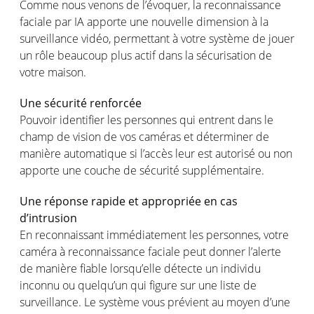
Comme nous
venons
de
l’évoquer
, la reconnaissance
faciale
par IA
apporte
une
nouvelle dimension à la
surveillance
vidéo
,
permettant
à
votre
système
de
jouer
un
rôle
beaucoup plus
actif
dans la
sécurisation
de
votre
maison
.
Une
sécurité
renforcée
Pouvoir
identifier les
personnes
qui
entrent
dans le
champ
de vision de
vos
caméras
et
déterminer
de
manière
automatique
si
l’accès
leur
est
autorisé
ou
non
apporte
une
couche de
sécurité
supplémentaire
.
Une
réponse
rapide
et
appropriée
en
cas
d’intrusion
En
reconnaissant
immédiatement
les
personnes
,
votre
caméra
à reconnaissance
faciale
peut
donner
l’alerte
de manière
fiable
lorsqu’elle
détecte
un
individu
inconnu
ou
quelqu’un
qui figure sur
une
liste
de
surveillance. Le
système
vous
prévient
au
moyen
d’une