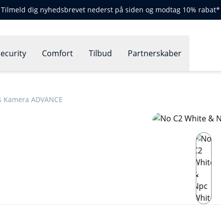
Tilmeld dig nyhedsbrevet nederst på siden og modtag 10% rabat*
ecurity
Comfort
Tilbud
Partnerskaber
rs Kamera ADVANCE