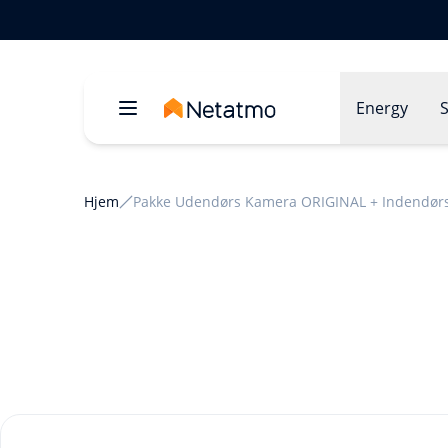
Energy
S
Hjem
Pakke Udendørs Kamera ORIGINAL + Indendø