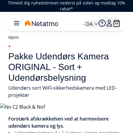
Tilmeld dig nyhedsbrevet nederst på siden og modtag 10%
rabat*
- DA
Hjem
Pakke Udendørs Kamera
ORIGINAL - Sort +
Udendørsbelysning
Udendørs sort WiFi-sikkerhedskamera med LED-
projektør
1/1
Forstærk afskrækkelsen ved at harmonisere
udendørs kamera og lys.