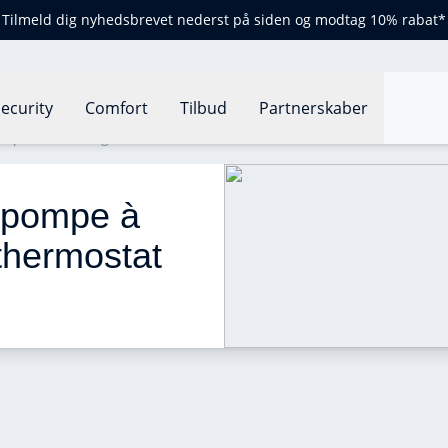
Tilmeld dig nyhedsbrevet nederst på siden og modtag 10% rabat*
ecurity
Comfort
Tilbud
Partnerskaber
mpe à chaleur grâce à un thermostat connecté
 pompe à 
thermostat 