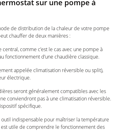
hermostat sur
une
pompe à
ode de distribution de la
chaleur
de
votre
pompe
peut
chauffer de deux
manières :
e
central,
comme
c’est
le
cas
avec
une
pompe
à
au
fonctionnement
d’une
chaudière
classique
.
ement
appelée
climatisation
réversible
ou
split),
eur
électrique
.
dières
seront
généralement
compatibles avec les
ne
conviendront
pas à
une
climatisation
réversible
.
ispositif
spécifique
.
n
outil
indispensable pour
maîtriser
la
température
l
est
utile de
comprendre
le
fonctionnement
des