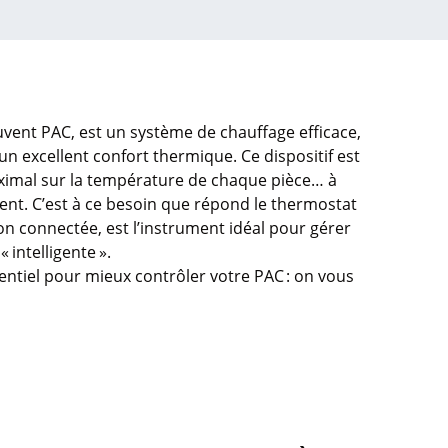
uvent
PAC,
est
un
système
de
chauffage
efficace
,
un excellent
confort
thermique
. Ce
dispositif
est
imal sur la
température
de
chaque
pièce… à
ent
.
C’est
à
ce
besoin
que
répond
le thermostat
ion
connectée
,
est
l’instrument
idéal
pour
gérer
 «
intelligente
».
entiel
pour
mieux
contrôler
votre
PAC :
on
vous