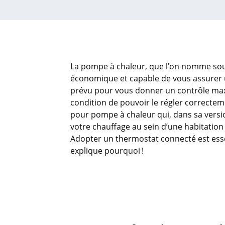
La
pompe
à
chaleur
, que
l’on
nomme
so
économique
et capable de
vous
assurer 
prévu
pour
vous
donner un
contrôle
max
condition de
pouvoir
le
régler
correctem
pour
pompe
à
chaleur
qui, dans
sa
vers
votre
chauffage
au sein
d’une
habitation
Adopter un thermostat
connecté
est
ess
explique
pourquoi
!