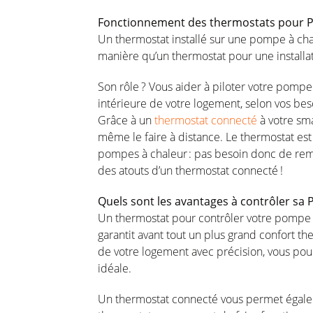
Fonctionnement
des thermostats pour 
Un thermostat
installé
sur
une
pompe
à
cha
manière
qu’un
thermostat pour
une
install
Son
rôle
? Vous aider à
piloter
votre
pompe
intérieure
de
votre
logement
,
selon
vos
bes
Grâce
à un
thermostat connecté
à
votre
sm
même
le faire à distance. Le thermostat
est
pompes
à
chaleur
: pas
besoin
donc
de
rem
des
atouts
d’un thermostat
connecté
!
Quels
sont
les
avantages
à
contrôler
sa
P
Un thermostat pour
contrôler
votre
pompe
garantit
avant
tout un plus grand
confort
th
de
votre
logement
avec
précision
,
vous
pou
idéale
.
Un thermostat
connecté
vous
permet
égal