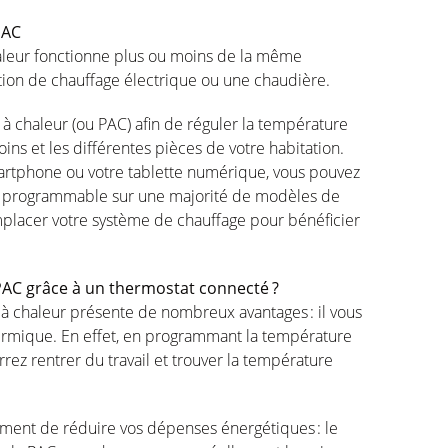
PAC
leur
fonctionne
plus
ou
moins
de la
même
ation de
chauffage
électrique
ou
une
chaudière
.
à
chaleur
(
ou
PAC)
afin
de
réguler
la
température
oins
et les
différentes
pièces
de
votre
habitation.
artphone
ou
votre
tablette
numérique,
vous
pouvez
programmable sur
une
majorité
de
modèles
de
placer
votre
système
de
chauffage
pour
bénéficier
AC grâce à un thermostat
connecté
?
à
chaleur
présente
de
nombreux
avantages
: il
vous
ermique
. En
effet
,
en
programmant
la
température
rrez
rentrer
du travail et
trouver
la
température
ement
de
réduire
vos
dépenses
énergétiques
: le