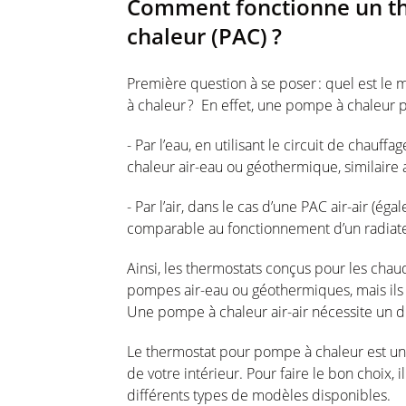
Comment
fonctionne
un t
chaleur
(PAC
) ?
Première question à se
poser :
quel
est
le m
à
chaleur
? En
effet
,
une
pompe
à
chaleur
- Par
l’eau
,
en
utilisant
le circuit de
chauffag
chaleur
air-eau
ou
géothermique
,
similaire
- Par
l’air
, dans le
cas
d’une
PAC air-air
(
égal
comparable au
fonctionnement
d’un
radiat
Ainsi
, les thermostats
conçus
pour les
chau
pompes
air-eau
ou
géothermiques
,
mais
ils
Une
pompe
à
chaleur
air-air
nécessite
un
d
Le thermostat
pour
pompe
à
chaleur
est
u
de
votre
intérieur
. Pour faire le bon choix, i
différents
types de
modèles
disponibles
.