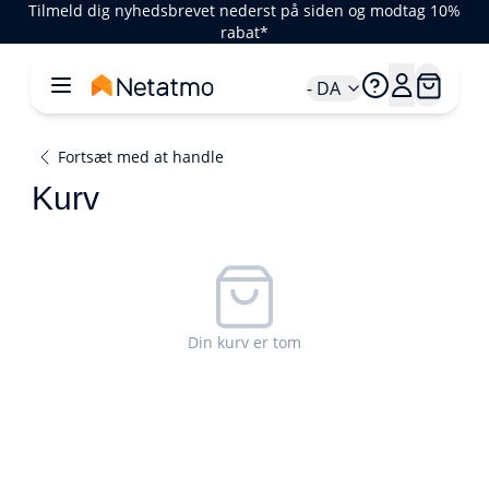
Tilmeld dig nyhedsbrevet nederst på siden og modtag 10%
rabat*
- DA
Fortsæt med at handle
Kurv
Din kurv er tom