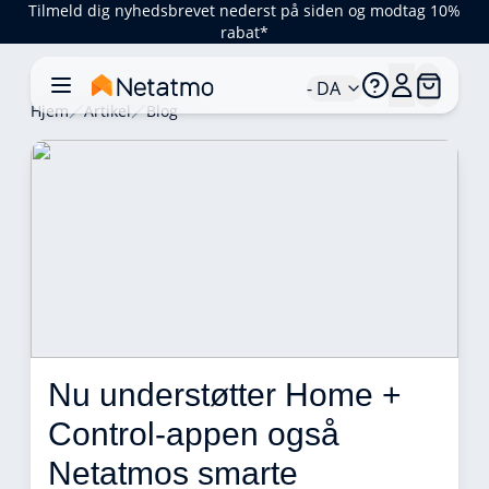
Tilmeld dig nyhedsbrevet nederst på siden og modtag 10%
rabat*
- DA
Hjem
Artikel
Blog
Nu understøtter Home + 
Control-appen også 
Netatmos smarte 