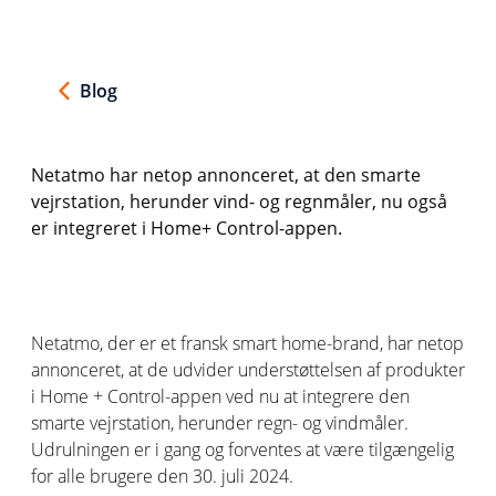
Blog
Netatmo
har netop annonceret, at den smarte
vejrstation, herunder vind- og regnmåler, nu også
er integreret i
Home+ Control-appen
.
Netatmo
,
der
er
et fransk smart home-brand, har netop
annonceret
, at de
udvider
understøttelsen af produkter
i
Home
+ Control-
app
en
ved
nu
at integrere
de
n
s
mart
e
v
ejrstation
, herunder regn- og vindmåler.
Udrulningen er i gang og forventes at være tilgængelig
for alle brugere den 30. juli 2024.