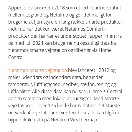
Appen blev lanceret i 2018 som et led i partnerskabet
mellem Legrand og
Netatmo
og
gør det muligt for
bruger
n
e at
fjern
styre en lang række
smart
e
produkter
.
Indtil nu har det kun været
Netatmos
Comfort
-
produkter der har været understøttet i appen, men f
ra
og med
juli 2024 kan brugerne nu også tilgå data fra
Netatmos
smarte vejrstation og tilbehør via Home +
Control.
Netatmos smarte vejrstation
blev lanceret i 2012 og
måler udendørs og indendørs data, herunder
temperatur, luftfugtighed, nedbør, støjforurening og
luftkvalitet. Alle disse data kan nu ses i Home + Control-
appen sammen med lokale vejrudsigter. Med smarte
vejrstationer i over 175 lande har
Netatmo
det største
netværk af vejrstationer i verden, hvor alle kan tilgå de
hyperlokale
data på
Netatmo
Weathermap
.